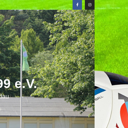
9 e.V.
ndau