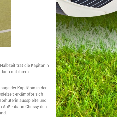
Halbzeit trat die Kapitänin
l dann mit ihrem
sage der Kapitänin in der
spielzeit erkämpfte sich
Torhüterin ausspielte und
ten Außenbahn Chrissy den
and.