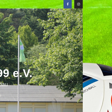
9 e.V.
ndau