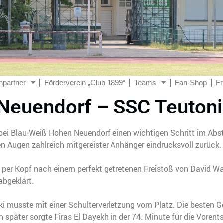
hpartner
Förderverein „Club 1899“
Teams
Fan-Shop
Fr
 Neuendorf – SSC Teutonia
 bei Blau-Weiß Hohen Neuendorf einen wichtigen Schritt im A
en Augen zahlreich mitgereister Anhänger eindrucksvoll zurück.
te per Kopf nach einem perfekt getretenen Freistoß von David 
abgeklärt.
ski musste mit einer Schulterverletzung vom Platz. Die beste
 später sorgte Firas El Dayekh in der 74. Minute für die Voren