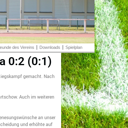
eunde des Vereins
Downloads
Spielplan
 0:2 (0:1)
bstiegskampf gemacht. Nach
Wartschow. Auch im weiteren
n Genesungswünsche an unser
tscheidung und erhöhte auf