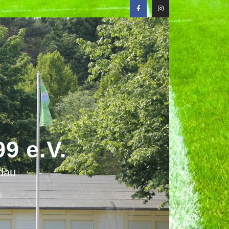
9 e.V.
ndau