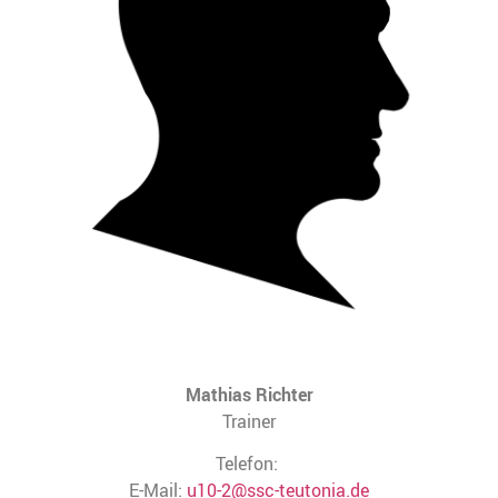
Mathias Richter
Trainer
Telefon:
E-Mail:
u10-2@ssc-teutonia.de