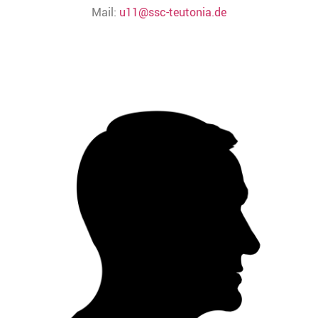
Mail:
u11@ssc-teutonia.de