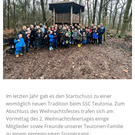
Im letzten Jahr gab es den Startschuss zu einer
womöglich neuen Tradition beim SSC Teutonia. Zum
Abschluss des Weihnachtsfestes trafen sich am
Vormittag des 2. Weihnachtsfeiertages einige
Mitglieder sowie Freunde unserer Teutonen-Familie
zu einem gemeinsamen Spaziergang.