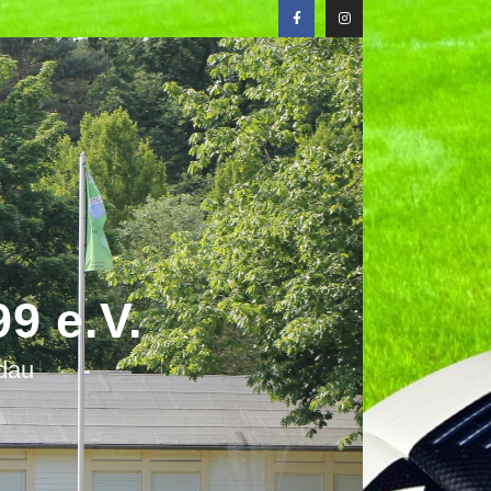
9 e.V.
ndau