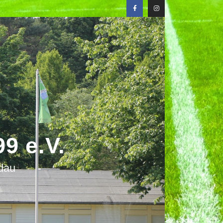
9 e.V.
ndau